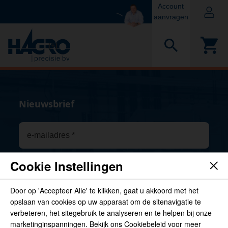
Account
aanvragen
[+]
Nieuwsbrief
Cookie Instellingen
inschrijven
Door op 'Accepteer Alle' te klikken, gaat u akkoord met het
opslaan van cookies op uw apparaat om de sitenavigatie te
Door inschrijving ga je akkoord met de algemene voorwaarden en
privacyverklaring van Hagro
verbeteren, het sitegebruik te analyseren en te helpen bij onze
marketinginspanningen. Bekijk ons Cookiebeleid voor meer