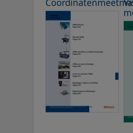
Coordinatenmeetma
Vi
m