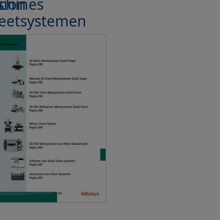
chines
sion
eetsystemen