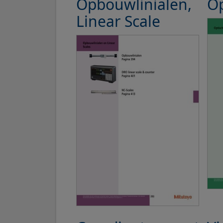
Opbouwlinialen,
O
Linear Scale