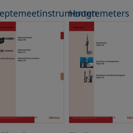
ieptemeetinstrumenten
Hoogtemeters