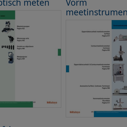
ptisch meten
Vorm
meetinstrume