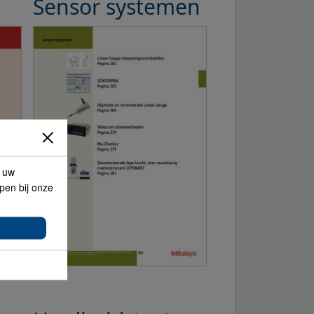
Sensor systemen
p uw
lpen bij onze