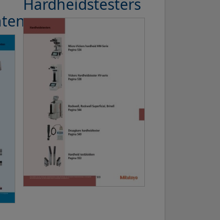
Hardheidstesters
nten