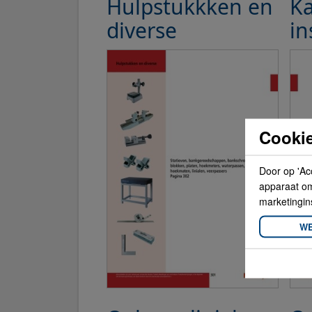
Hulpstukkken en
Ka
diverse
i
Cookie
Door op 'Ac
apparaat om 
marketingin
WE