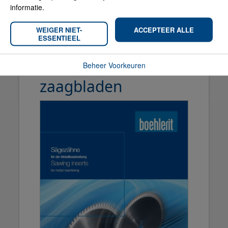
informatie.
WEIGER NIET-
ACCEPTEER ALLE
ESSENTIEEL
Inserts voor
Beheer Voorkeuren
zaagbladen